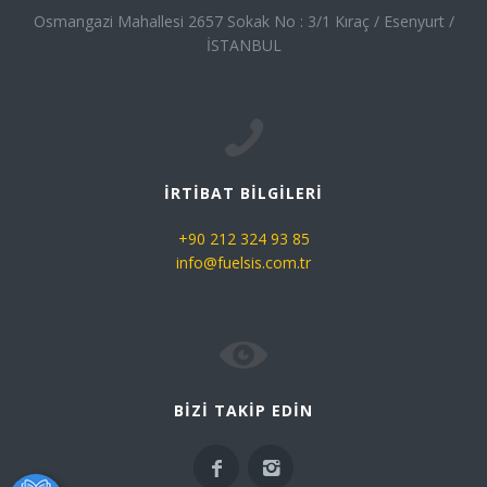
Osmangazi Mahallesi 2657 Sokak No : 3/1 Kıraç / Esenyurt /
İSTANBUL
İRTİBAT BİLGİLERİ
+90 212 324 93 85
info@fuelsis.com.tr
BİZİ TAKİP EDİN